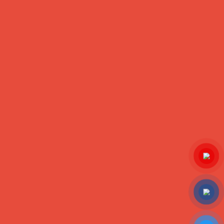
 HÀNG
CỘNG ĐỒNG ONLINE
toán
àng
uốc