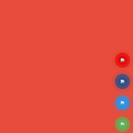
Bánh gửi nước ngoài
Bánh Pía đậu xanh sầu riêng
Bánh Pía khoai môn sầu riêng
HỖ TRỢ KHÁCH HÀNG
Tư vấn và hỏi đáp
Hướng dẫn thanh toán
Hướng dẫn mua hàng
Ship hàng toàn quốc
CỘNG ĐỒNG ONLINE
Copyright ©2016
Designed by
VinhCode
www.sieuthibanhpia.vn
. All
rights reserved.