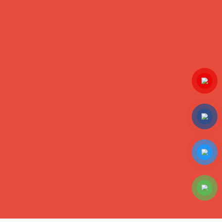
Bánh Pía đậu xanh sầu riêng
Bánh Pía khoai môn sầu riêng
HỖ TRỢ KHÁCH HÀNG
Tư vấn và hỏi đáp
Hướng dẫn thanh toán
Hướng dẫn mua hàng
Ship hàng toàn quốc
CỘNG ĐỒNG ONLINE
Copyright ©2016
Designed by
VinhCode
www.sieuthibanhpia.vn
. All
rights reserved.