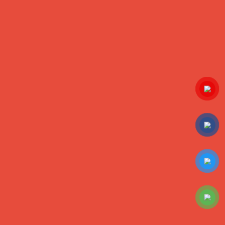
Bánh Pía đậu xanh sầu riêng
Bánh Pía khoai môn sầu riêng
HỖ TRỢ KHÁCH HÀNG
Tư vấn và hỏi đáp
Hướng dẫn thanh toán
Hướng dẫn mua hàng
Ship hàng toàn quốc
CỘNG ĐỒNG ONLINE
Copyright ©2016
Designed by
VinhCode
www.sieuthibanhpia.vn
. All
rights reserved.